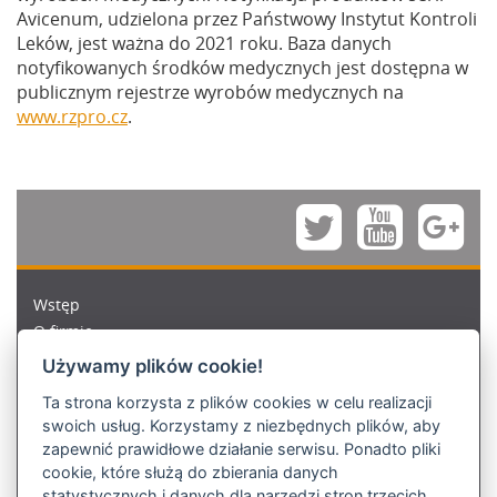
Avicenum, udzielona przez Państwowy Instytut Kontroli
Leków, jest ważna do 2021 roku. Baza danych
notyfikowanych środków medycznych jest dostępna w
publicznym rejestrze wyrobów medycznych na
www.rzpro.cz
.
Wstęp
O firmie
Materiały i produkcja
Używamy plików cookie!
Badania i rozwój
Ta strona korzysta z plików cookies w celu realizacji
Jakość i certyfikaty
swoich usług. Korzystamy z niezbędnych plików, aby
Zespół Aries
zapewnić prawidłowe działanie serwisu. Ponadto pliki
Media
cookie, które służą do zbierania danych
Kontakty
statystycznych i danych dla narzędzi stron trzecich.